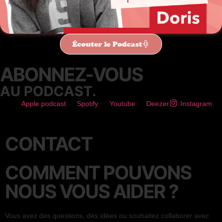
Écouter le Podcast
ABONNEZ-VOUS
AU PODCAST.
Apple podcast
Spotify
Youtube
Deezer
Instagram
CONTACT
COMMENT POUVONS
NOUS VOUS AIDER ?
Vous avez des questions, des idées ou souhaitez collaborer avec