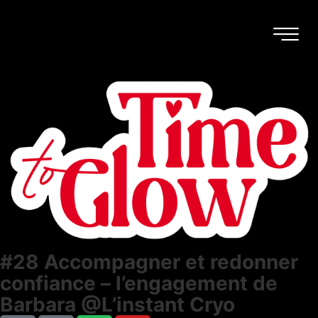
#28 Accompagner et redonner
confiance – l’engagement de
Barbara @L’instant Cryo